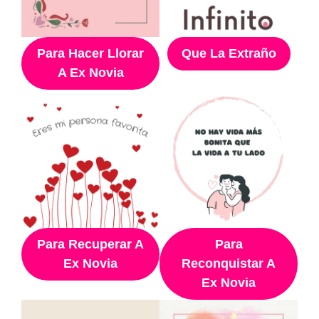
Para Hacer Llorar
Que La Extraño
A Ex Novia
Para Recuperar A
Para
Ex Novia
Reconquistar A
Ex Novia