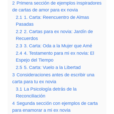
2
Primera sección de ejemplos inspiradores
de cartas de amor para ex novia
CARTA de AMOR y AMISTAD 💌❤️🕊️ [El Vínculo
Carta De Amor Escrita a Mano💌💗[Amor en letras
TuCartamor
671
Accede al Canal
2.1
1. Carta: Reencuentro de Almas
entre Amor y Amistad Carta que Revela el Corazón]
Revelando Mis Sentimientos Más Íntimos]
Pasadas
CARTA a mi NOVIO Expresando mis sentimientos.
2.2
2. Cartas para ex novia: Jardín de
¡Esto te Va a SORPRENDER!💌💖 ¡Descubre lo que
Recuerdos
Siento!.
2.3
3. Carta: Oda a la Mujer que Amé
2.4
4. Testamento para mi ex novia: El
Espejo del Tiempo
2.5
5. Carta: Vuelo a la Libertad
3
Consideraciones antes de escribir una
carta para tu ex novia
3.1
La Psicología detrás de la
Reconciliación
4
Segunda sección con ejemplos de carta
para enamorar a mi ex novia