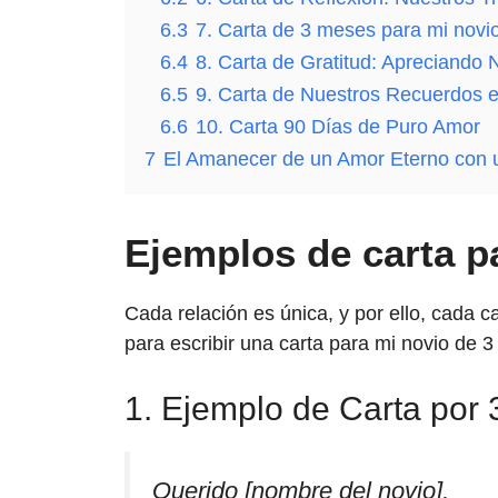
6.3
7. Carta de 3 meses para mi novi
6.4
8. Carta de Gratitud: Apreciando 
CARTA de AMOR y AM
Carta De Amor E
6.5
9. Carta de Nuestros Recuerdos 
6.6
10. Carta 90 Días de Puro Amor
CARTA a mi NOVIO Expres
7
El Amanecer de un Amor Eterno con u
Ejemplos de carta p
Cada relación es única, y por ello, cada c
para escribir una carta para mi novio de 
1. Ejemplo de Carta por
Querido [nombre del novio],