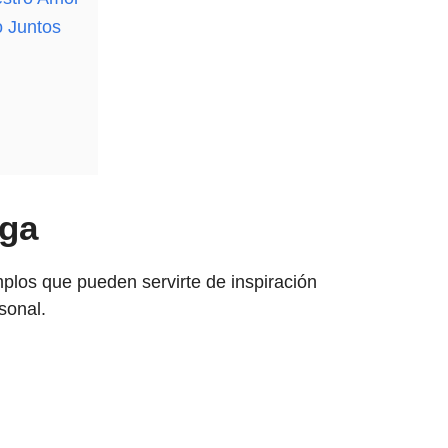
o Juntos
 Revela el Corazón]
tos Más Íntimos]
Descubre lo que Siento!.
rga
mplos que pueden servirte de inspiración
sonal.