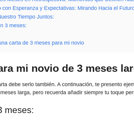
o con Esperanza y Expectativas: Mirando Hacia el Futur
Nuestro Tiempo Juntos:
ISTAD 💌❤️🕊️ [El Vínculo entre Amor y Amistad Carta que
scrita a Mano💌💗[Amor en letras Revelando Mis Sentimien
TuCartamor
671
Accede al Canal
en 3 meses:
ando mis sentimientos. ¡Esto te Va a SORPRENDER!💌💖 ¡
na carta de 3 meses para mi novio
ara mi novio de 3 meses la
arta debe serlo también. A continuación, te presento eje
3 meses larga, pero recuerda añadir siempre tu toque per
 3 meses: