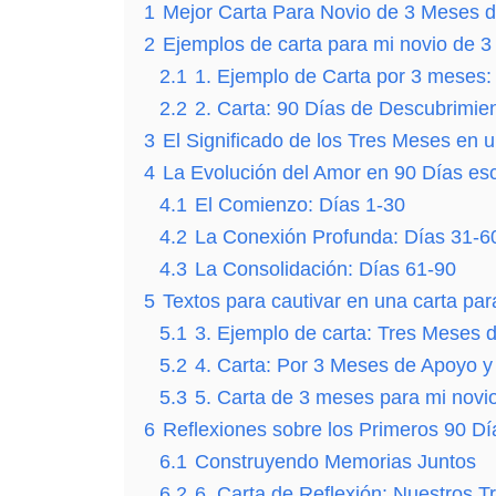
1
Mejor Carta Para Novio de 3 Meses
2
Ejemplos de carta para mi novio de 3
2.1
1. Ejemplo de Carta por 3 meses:
2.2
2. Carta: 90 Días de Descubrimie
3
El Significado de los Tres Meses en 
4
La Evolución del Amor en 90 Días esc
4.1
El Comienzo: Días 1-30
4.2
La Conexión Profunda: Días 31-6
4.3
La Consolidación: Días 61-90
5
Textos para cautivar en una carta par
5.1
3. Ejemplo de carta: Tres Meses 
5.2
4. Carta: Por 3 Meses de Apoyo 
5.3
5. Carta de 3 meses para mi novi
6
Reflexiones sobre los Primeros 90 Dí
6.1
Construyendo Memorias Juntos
6.2
6. Carta de Reflexión: Nuestros