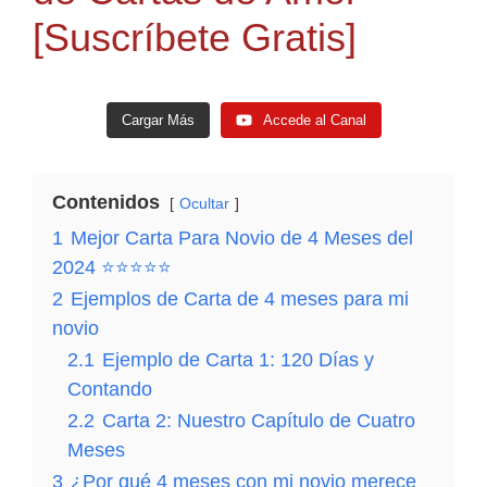
[Suscríbete Gratis]
Cargar Más
Accede al Canal
Contenidos
Ocultar
1
Mejor Carta Para Novio de 4 Meses del
2024 ⭐⭐⭐⭐⭐
2
Ejemplos de Carta de 4 meses para mi
novio
CARTA de AMOR y AMISTAD 💌❤️🕊️ [El Vínculo
Carta De Amor Escrita a Mano💌💗[Amor en letras
TuCartamor
671
Accede al Canal
2.1
Ejemplo de Carta 1: 120 Días y
entre Amor y Amistad Carta que Revela el Corazón]
Revelando Mis Sentimientos Más Íntimos]
Contando
CARTA a mi NOVIO Expresando mis sentimientos.
2.2
Carta 2: Nuestro Capítulo de Cuatro
¡Esto te Va a SORPRENDER!💌💖 ¡Descubre lo que
Meses
Siento!.
3
¿Por qué 4 meses con mi novio merece