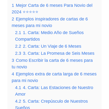
1
Mejor Carta de 6 meses Para Novio del
2024 ⭐⭐⭐⭐⭐
2
Ejemplos inspiradores de cartas de 6
meses para mi novio
CARTA de AMOR y AMISTAD 💌❤️🕊️ [El Vínculo
Carta De Amor Escrita a Mano💌💗[Amor en letras
TuCartamor
671
Accede al Canal
2.1
1. Carta: Medio Año de Sueños
entre Amor y Amistad Carta que Revela el Corazón]
Revelando Mis Sentimientos Más Íntimos]
Compartidos
CARTA a mi NOVIO Expresando mis sentimientos.
2.2
2. Carta: Un Viaje de 6 Meses
¡Esto te Va a SORPRENDER!💌💖 ¡Descubre lo que
2.3
3. Carta: La Promesa de Seis Meses
Siento!.
3
Como Escribir la carta de 6 meses para
tu novio
4
Ejemplos extra de carta larga de 6 meses
para mi novio
4.1
4. Carta: Las Estaciones de Nuestro
Amor
4.2
5. Carta: Crepúsculo de Nuestros
Sueños