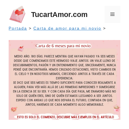
Saltar
al
TucartAmor.com
Menú
contenido
Portada
>
Carta de amor para mi novio
>