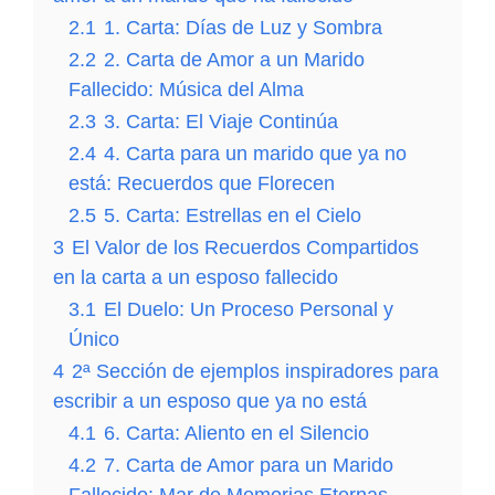
CARTA de AMOR y AMISTAD 💌❤️🕊️ [El Vínculo
Carta De Amor Escrita a Mano💌💗[Amor en letras
TuCartamor
671
Accede al Canal
2.1
1. Carta: Días de Luz y Sombra
entre Amor y Amistad Carta que Revela el Corazón]
Revelando Mis Sentimientos Más Íntimos]
2.2
2. Carta de Amor a un Marido
CARTA a mi NOVIO Expresando mis sentimientos.
Fallecido: Música del Alma
¡Esto te Va a SORPRENDER!💌💖 ¡Descubre lo que
2.3
3. Carta: El Viaje Continúa
Siento!.
2.4
4. Carta para un marido que ya no
está: Recuerdos que Florecen
2.5
5. Carta: Estrellas en el Cielo
3
El Valor de los Recuerdos Compartidos
en la carta a un esposo fallecido
3.1
El Duelo: Un Proceso Personal y
Único
4
2ª Sección de ejemplos inspiradores para
escribir a un esposo que ya no está
4.1
6. Carta: Aliento en el Silencio
4.2
7. Carta de Amor para un Marido
Fallecido: Mar de Memorias Eternas