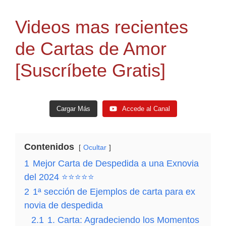
Videos mas recientes
de Cartas de Amor
[Suscríbete Gratis]
Cargar Más
Accede al Canal
Contenidos
Ocultar
1
Mejor Carta de Despedida a una Exnovia
del 2024 ⭐⭐⭐⭐⭐
2
1ª sección de Ejemplos de carta para ex
novia de despedida
CARTA de AMOR y AMISTAD 💌❤️🕊️ [El Vínculo
Carta De Amor Escrita a Mano💌💗[Amor en letras
TuCartamor
671
Accede al Canal
2.1
1. Carta: Agradeciendo los Momentos
entre Amor y Amistad Carta que Revela el Corazón]
Revelando Mis Sentimientos Más Íntimos]