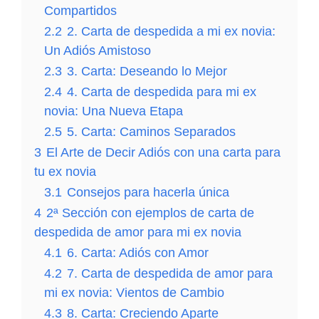
Compartidos
CARTA a mi NOVIO Expresando mis sentimientos.
2.2
2. Carta de despedida a mi ex novia:
¡Esto te Va a SORPRENDER!💌💖 ¡Descubre lo que
Un Adiós Amistoso
Siento!.
2.3
3. Carta: Deseando lo Mejor
2.4
4. Carta de despedida para mi ex
novia: Una Nueva Etapa
2.5
5. Carta: Caminos Separados
3
El Arte de Decir Adiós con una carta para
tu ex novia
3.1
Consejos para hacerla única
4
2ª Sección con ejemplos de carta de
despedida de amor para mi ex novia
4.1
6. Carta: Adiós con Amor
4.2
7. Carta de despedida de amor para
mi ex novia: Vientos de Cambio
4.3
8. Carta: Creciendo Aparte