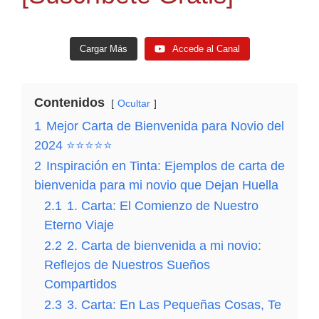
Cargar Más
Accede al Canal
Contenidos
Ocultar
1
Mejor Carta de Bienvenida para Novio del
2024 ⭐⭐⭐⭐⭐
2
Inspiración en Tinta: Ejemplos de carta de
bienvenida para mi novio que Dejan Huella
CARTA de AMOR y AMISTAD 💌❤️🕊️ [El Vínculo
Carta De Amor Escrita a Mano💌💗[Amor en letras
TuCartamor
671
Accede al Canal
2.1
1. Carta: El Comienzo de Nuestro
entre Amor y Amistad Carta que Revela el Corazón]
Revelando Mis Sentimientos Más Íntimos]
Eterno Viaje
CARTA a mi NOVIO Expresando mis sentimientos.
2.2
2. Carta de bienvenida a mi novio:
¡Esto te Va a SORPRENDER!💌💖 ¡Descubre lo que
Reflejos de Nuestros Sueños
Siento!.
Compartidos
2.3
3. Carta: En Las Pequeñas Cosas, Te