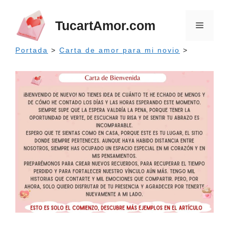
Saltar
al
TucartAmor.com
Menú
contenido
Portada
>
Carta de amor para mi novio
>