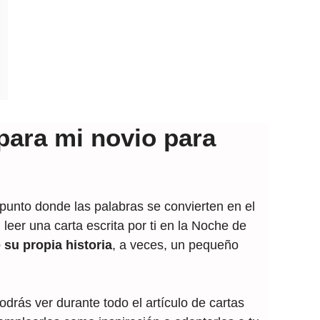
 Revela el Corazón]
tos Más Íntimos]
Descubre lo que Siento!.
para mi novio para
 punto donde las palabras se convierten en el
 leer una carta escrita por ti en la Noche de
 su propia historia
, a veces, un pequeño
drás ver durante todo el artículo de cartas