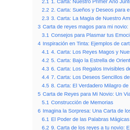
2.1
1. Carta: Nuestro Primer Año Jun
2.2
2. Carta: Sueños y Deseos para e
2.3
3. Carta: La Magia de Nuestro Am
3
Carta de reyes magos para mi novio:
3.1
Consejos para Plasmar tus Emoci
4
Inspiración en Tinta: Ejemplos de ca
4.1
4. Carta: Los Reyes Magos y Nue
4.2
5. Carta: Bajo la Estrella de Orien
4.3
6. Carta: Los Regalos Invisibles 
4.4
7. Carta: Los Deseos Sencillos d
4.5
8. Carta: El Verdadero Milagro d
5
Carta de Reyes para Mi Novio: Un Vi
5.1
Construcción de Memorias
6
Imagina la Sorpresa: Una Carta de l
6.1
El Poder de las Palabras Mágicas
6.2
9. Carta de los reyes a tu novio: 