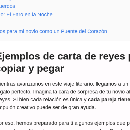
ISTAD 💌❤️🕊️ [El Vínculo entre Amor y Amistad Carta que
scrita a Mano💌💗[Amor en letras Revelando Mis Sentimien
TuCartamor
671
Accede al Canal
cuerdos
io: El Faro en la Noche
ando mis sentimientos. ¡Esto te Va a SORPRENDER!💌💖 ¡
gos para mi novio como un Puente del Corazón
Ejemplos de carta de reyes 
copiar y pegar
ientras avanzamos en este viaje literario, llegamos a un
galo perfecto. Imagina la cara de sorpresa de tu novio al
eyes. Si bien cada relación es única y
cada pareja tiene
mpujón creativo puede ser de gran ayuda.
or eso, hemos preparado para ti algunos ejemplos que po