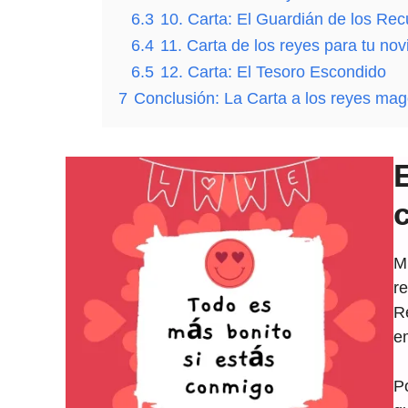
CARTA de AMOR y AM
Carta De Amor E
6.3
10. Carta: El Guardián de los Re
6.4
11. Carta de los reyes para tu nov
CARTA a mi NOVIO Expres
6.5
12. Carta: El Tesoro Escondido
7
Conclusión: La Carta a los reyes ma
M
re
R
e
P